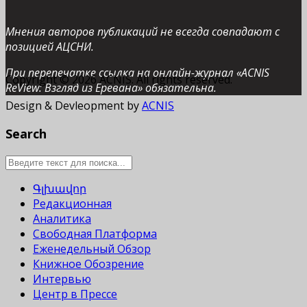
Мнения авторов публикаций не всегда совпадают с
позицией АЦСНИ.
При перепечатке ссылка на онлайн-журнал «ACNIS
Copyright © 2026 ACNIS. All rights reserved.
ReView: Взгляд из Еревана» обязательна.
Design & Devleopment by
ACNIS
Search
Գլխավոր
Редакционная
Аналитика
Свободная Платформа
Еженедельный Обзор
Книжное Обозрение
Интервью
Центр в Прессе