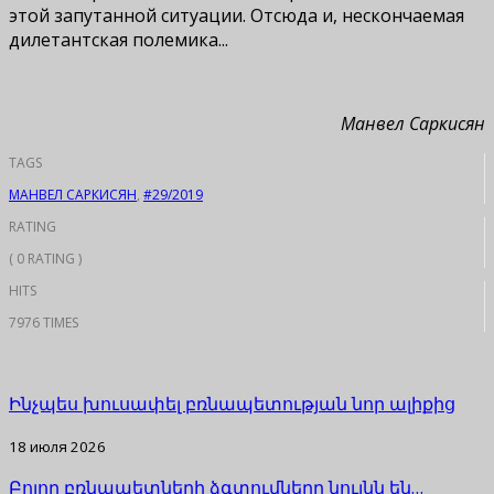
этой запутанной ситуации. Отсюда и, нескончаемая
дилетантская полемика...
Maнвел Саркисян
TAGS
МАНВЕЛ САРКИСЯН
,
#29/2019
RATING
( 0 RATING )
HITS
7976 TIMES
Ինչպես խուսափել բռնապետության նոր ալիքից
18 июля 2026
Բոլոր բռնապետների ձգտումները նույնն են…