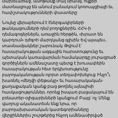
նախեւառաջ, ամոթանք տալ նրանց, ովքեր
մատնացույց են անում բանակում կոռուպցիայի եւ
հափշտակությունների փաստերը:
Նույնը վերաբերում է էներգակիրների
թանկացումների դեմ բողոքներին. ՀՀԿ-ի
դեմագոգերներն, առաջին հերթին, «խրատ են
կարդում» դժգոհ մարդկանց գլխին: Եվ այսպես...
տասնամյակներ շարունակ: Թվում է`
հասարակության ազգային հարստությունը եւ
պետական ​​կառավարման համակարգը յուրացրած
գործիչներն ամենաշատը պետք է խուսափեին
հասարակության հետ երկխոսությունը
բարոյականության ոլորտ տեղափոխելուց: Ինչո՞ւ
խառնել «մեղվի փեթակը» եւ հասարակական-
քաղաքական կյանք բաց թողնել այնպիսի
հասկացություններ, որոնք իսպառ բացակայում են
բռնատեր-օլիգարխների կյանքում: Բայց` ոչ: Մենք
վաղուց ականատեսն ենք նրա, որ
բարոյախրատական կատեգորիաները
վերջիններիս շուրթերից հնչող ամենասիրված