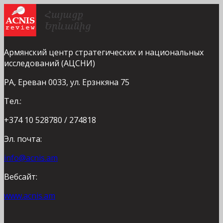
Армянский центр стратегических и национальных
исследований (АЦСНИ)
РА, Ереван 0033, ул. Ерзнкяна 75
Тел.:
+374 10 528780 / 274818
Эл. почта:
info@acnis.am
Вебсайт:
www.acnis.am