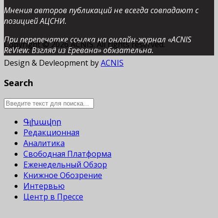
Мнения авторов публикаций не всегда совпадают с
позицией АЦСНИ.
При перепечатке ссылка на онлайн-журнал «ACNIS
Copyright © 2026 ACNIS. All rights reserved.
ReView: Взгляд из Еревана» обязательна.
Design & Devleopment by
ACNIS
Search
Գլխավոր
Редакционная
Аналитика
Свободная Платформа
Еженедельный Обзор
Книжное Обозрение
Интервью
Центр в Прессе