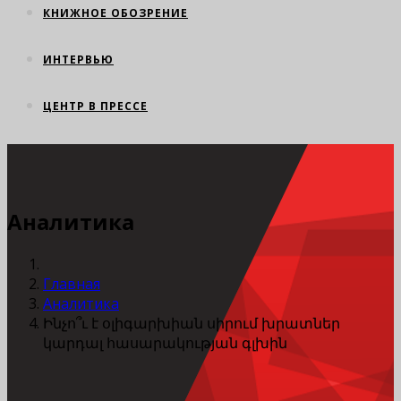
КНИЖНОЕ ОБОЗРЕНИЕ
ИНТЕРВЬЮ
ЦЕНТР В ПРЕССЕ
Аналитика
Главная
Аналитика
Ինչո՞ւ է օլիգարխիան սիրում խրատներ
կարդալ հասարակության գլխին