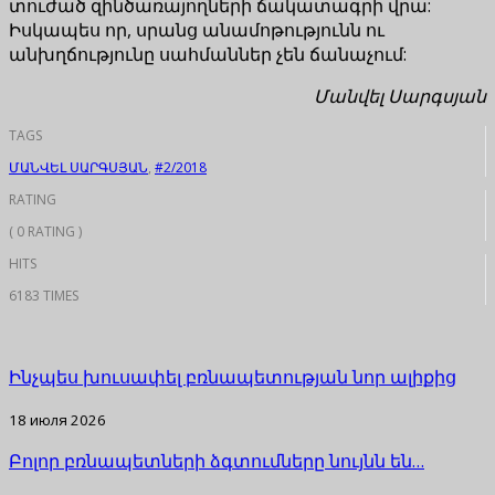
տուժած զինծառայողների ճակատագրի վրա:
Իսկապես որ, սրանց անամոթությունն ու
անխղճությունը սահմաններ չեն ճանաչում:
Մանվել Սարգսյան
TAGS
ՄԱՆՎԵԼ ՍԱՐԳՍՅԱՆ
,
#2/2018
RATING
( 0 RATING )
HITS
6183 TIMES
Ինչպես խուսափել բռնապետության նոր ալիքից
18 июля 2026
Բոլոր բռնապետների ձգտումները նույնն են…