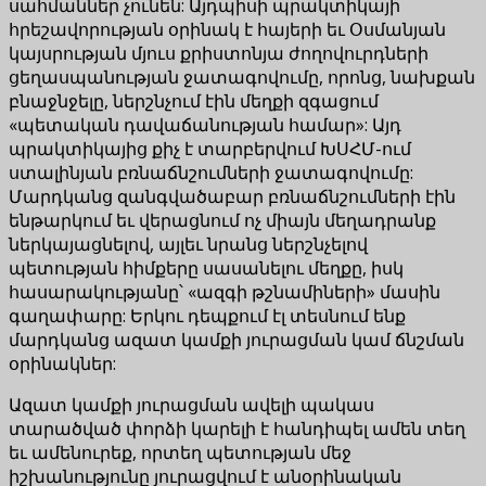
սահմաններ չունեն: Այդպիսի պրակտիկայի
հրեշավորության օրինակ է հայերի եւ Օսմանյան
կայսրության մյուս քրիստոնյա ժողովուրդների
ցեղասպանության ջատագովումը, որոնց, նախքան
բնաջնջելը, ներշնչում էին մեղքի զգացում
«պետական ​​դավաճանության համար»: Այդ
պրակտիկայից քիչ է տարբերվում ԽՍՀՄ-ում
ստալինյան բռնաճնշումների ջատագովումը:
Մարդկանց զանգվածաբար բռնաճնշումների էին
ենթարկում եւ վերացնում ոչ միայն մեղադրանք
ներկայացնելով, այլեւ նրանց ներշնչելով
պետության հիմքերը սասանելու մեղքը, իսկ
հասարակությանը՝ «ազգի թշնամիների» մասին
գաղափարը: Երկու դեպքում էլ տեսնում ենք
մարդկանց ազատ կամքի յուրացման կամ ճնշման
օրինակներ:
Ազատ կամքի յուրացման ավելի պակաս
տարածված փորձի կարելի է հանդիպել ամեն տեղ
եւ ամենուրեք, որտեղ պետության մեջ
իշխանությունը յուրացվում է անօրինական