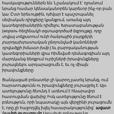
հասկացություններն են: Նշանակում է` դրանում
նրանց համար կենսականորեն կարեւոր ինչ-որ բան
կա: Ըստ երեւույթին, դժվար է պաշտպանել
սեփական դիրքերը կյանքում, առանց այդ
կատեգորիաներին դիմելու: Խրատաբանության
(
мораль-հեղինակի օգտագործած եզրույթը, որը
տվյալ տեքստում ունի հանրային բարքերի,
բարոյախրատական ընդունված կանոնների
դրվածքի իմաստ-խմբ.
) եւ բարոյականության
կատեգորիաների վրա հիմնված դեմագոգիան այդ
մարդկանց ձեռքում ուրիշների իրավունքները
յուրացնելու արդարացումն է, եւ ոչ միայն
իրավունքները:
Ցանկացած բռնատեր չի կարող չատել նրանց, ում
հարստությունն ու իրավունքները յուրացրել է: Այս
ատելությունը ծնունդ է առնում է հնարավոր
հատուցման վախից: Իսկ ատելությունը ծնում է
բռնություն, որի նպատակը այն վերջինի յուրացումն
է, որը չի հաջողվել խլել հասարակությունից՝
ազատ
կամքի յուրացումը
: Այդպիսի բռնությունը