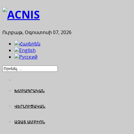
Ուրբաթ, Օգոստոսի 07, 2026
ԽՄԲԱԳՐԱԿԱՆ
ՎԵՐԼՈՒԾԱԿԱՆ
ԱԶԱՏ ԱՄԲԻՈՆ