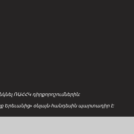
նել ՌԱՀՀԿ դիրքորոշումներին:
ցք Երեւանից» օնլայն-հանդեսին պարտադիր է: