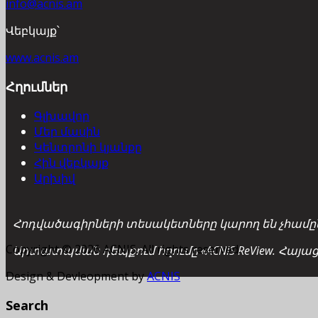
info@acnis.am
Վեբկայք՝
www.acnis.am
Հղումներ
Գլխավոր
Մեր մասին
Կենտրոնի կյանքը
Հին վեբկայք
Արխիվ
Հոդվածագիրների տեսակետները կարող են չհամընկ
Copyright © 2026 ACNIS. All rights reserved.
Արտատպման դեպքում հղումը «ACNIS ReView. Հայա
Design & Devleopment by
ACNIS
Search