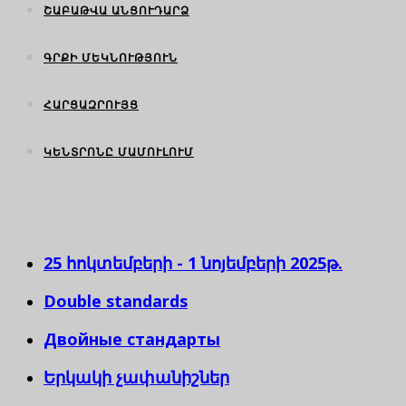
ՇԱԲԱԹՎԱ ԱՆՑՈՒԴԱՐՁ
ԳՐՔԻ ՄԵԿՆՈՒԹՅՈՒՆ
ՀԱՐՑԱԶՐՈՒՅՑ
ԿԵՆՏՐՈՆԸ ՄԱՄՈՒԼՈՒՄ
25 հոկտեմբերի - 1 նոյեմբերի 2025թ.
Double standards
Двойные стандарты
Երկակի չափանիշներ