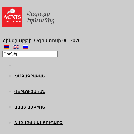
Հինգշաբթի, Օգոստոսի 06, 2026
ԽՄԲԱԳՐԱԿԱՆ
ՎԵՐԼՈՒԾԱԿԱՆ
ԱԶԱՏ ԱՄԲԻՈՆ
ՇԱԲԱԹՎԱ ԱՆՑՈՒԴԱՐՁ