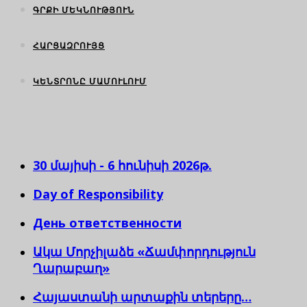
ԳՐՔԻ ՄԵԿՆՈՒԹՅՈՒՆ
ՀԱՐՑԱԶՐՈՒՅՑ
ԿԵՆՏՐՈՆԸ ՄԱՄՈՒԼՈՒՄ
30 մայիսի - 6 հունիսի 2026թ.
Day of Responsibility
День ответственности
Ակա Մորչիլաձե «Ճամփորդություն
Ղարաբաղ»
Հայաստանի արտաքին տերերը…