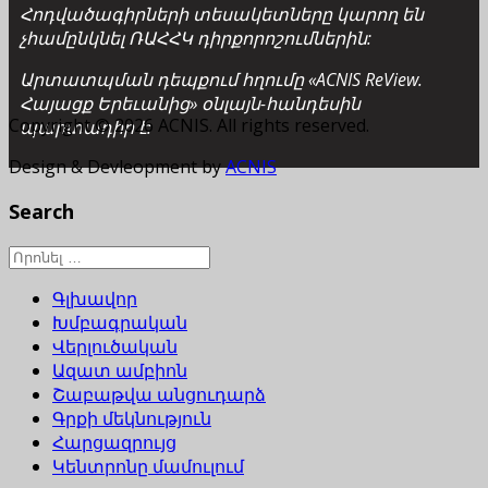
Հոդվածագիրների տեսակետները կարող են
չհամընկնել ՌԱՀՀԿ դիրքորոշումներին:
Արտատպման դեպքում հղումը «ACNIS ReView.
Հայացք Երեւանից» օնլայն-հանդեսին
Copyright © 2026 ACNIS. All rights reserved.
պարտադիր է:
Design & Devleopment by
ACNIS
Search
Գլխավոր
Խմբագրական
Վերլուծական
Ազատ ամբիոն
Շաբաթվա անցուդարձ
Գրքի մեկնություն
Հարցազրույց
Կենտրոնը մամուլում