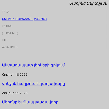
Նարինե Մկրտչյան
TAGS
ՆԱՐԻՆԵ ՄԿՐՏՉՅԱՆ
,
#42/2024
RATING
( 0 RATING )
HITS
4996 TIMES
Անտառապատ լեռների գրկում
Հուլիսի 18 2026
Հրեշին հաղթում է գաղափարը
Հուլիսի 11 2026
Մերոնք եւ Պապ թագավորը