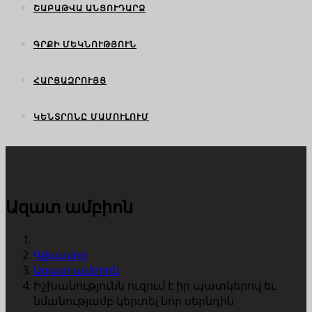
ՇԱԲԱԹՎԱ ԱՆՑՈՒԴԱՐՁ
ԳՐՔԻ ՄԵԿՆՈՒԹՅՈՒՆ
ՀԱՐՑԱԶՐՈՒՅՑ
ԿԵՆՏՐՈՆԸ ՄԱՄՈՒԼՈՒՄ
Ազատ ամբիոն
Գլխավոր
Ազատ ամբիոն
Իշխանությունն ուզում է իր պատկերով եւ
նմանությամբ կերտել նոր սերնդին