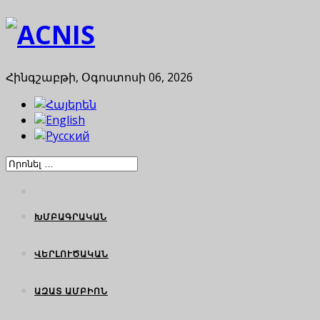
Հինգշաբթի, Օգոստոսի 06, 2026
ԽՄԲԱԳՐԱԿԱՆ
ՎԵՐԼՈՒԾԱԿԱՆ
ԱԶԱՏ ԱՄԲԻՈՆ