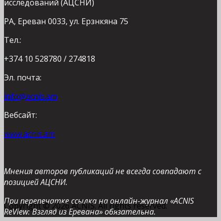
исследований (АЦСНИ)
РА, Ереван 0033, ул. Ерзнкяна 75
Тел.:
+374 10 528780 / 274818
Эл. почта:
info@acnis.am
Вебсайт:
www.acnis.am
Мнения авторов публикаций не всегда совпадают с
позицией АЦСНИ.
При перепечатке ссылка на онлайн-журнал «ACNIS
Copyright © 2026 ACNIS. All rights reserved.
ReView: Взгляд из Еревана» обязательна.