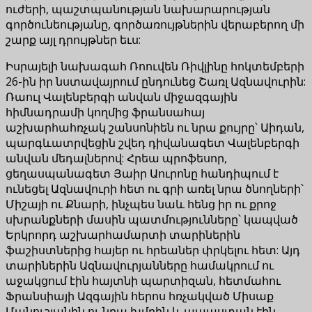
ուժերի, պաշտպանության նախարարության
գործունեությանը, գործառույթներին վերաբերող մի
շարք այլ դրույթներ եւս:
Իսրայելի նախագահ Ռոուվեն Ռիվլինը հոկտեմբերի
26-ին իր նստավայրում ընդունեց Շառլ Ազնավուրին:
Ռաուլ Վալենբերգի անվան միջազգային
հիմնադրամի կողմից ֆրանսահայ
աշխարհահռչակ շանսոնիեն ու նրա քույրը՝ Աիդան,
պարգևատրվեցին շվեդ դիվանագետ Վալենբերգի
անվան մեդալներով: Հրեա պրոֆեսոր,
ցեղասպանագետ Յաիր Աուրոնը հանդիպում է
ունեցել Ազնավուրի հետ ու գրի առել նրա ծնողների՝
Միշայի ու Քնարի, ինչպես նաև հենց իր ու քրոջ
սխրանքների մասին պատմությունները՝ կապված
Երկրորդ աշխարհամարտի տարիներին
ֆաշիստներից հայեր ու հրեաներ փրկելու հետ: Այդ
տարիներին Ազնավուրյանները համակրում ու
աջակցում էին հայտնի պարտիզան, հետմահու
Ֆրանսիայի Ազգային հերոս հռչակված Միսաք
Մանուշյանին ու նրա խմբին և ապաստան էին