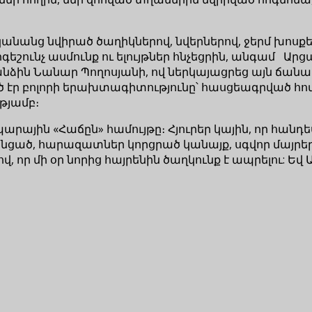
նանց նվիրած ծաղիկներով, նվերներով, ջերմ խոսքե
 ոգեշունչ ասմունք ու ելույթներ հնչեցրին, անգամ
ձին Նանար Պողոսյանի, ով ներկայացրեց այն ճանապ
եծ էր բոլորի երախտագիտությունը՝ հասցեագրված հո
թյամբ։
արային «Հաճըն» համույթը։ Հյուրեր կային, որ հանդե
ած, հարազատներ կորցրած կանայք, սգվոր մայրեր…
, որ մի օր նորից հայրենին ծաղկունք է ապրելու: Եվ 