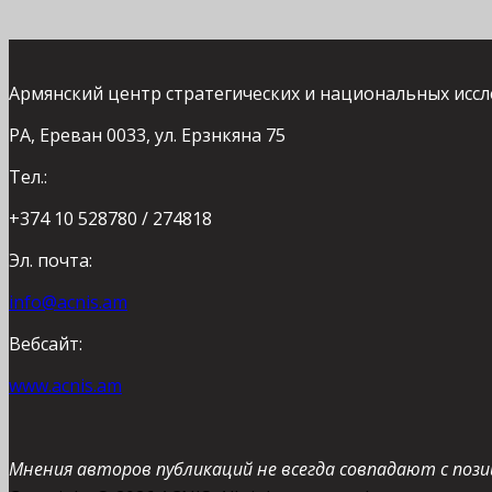
Армянский центр стратегических и национальных исс
РА, Ереван 0033, ул. Ерзнкяна 75
Тел.:
+374 10 528780 / 274818
Эл. почта:
info@acnis.am
Вебсайт:
www.acnis.am
Мнения авторов публикаций не всегда совпадают с пози