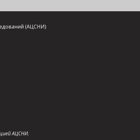
ледований (АЦСНИ)
цией АЦСНИ.