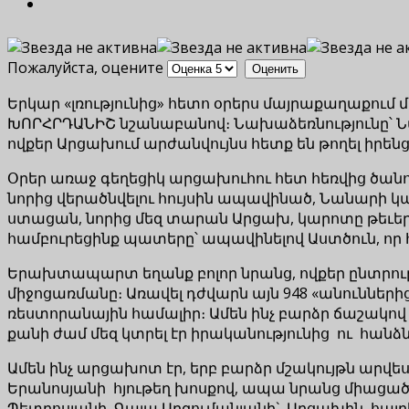
Пожалуйста, оцените
Երկար «լռությունից» հետո օրերս մայրաքաղաքում
ԽՈՐՀՐԴԱՆԻՇ նշանաբանով։ Նախաձեռնությունը՝ Նա
ովքեր Արցախում արժանվույնս հետք են թողել իրենց
Օրեր առաջ գեղեցիկ արցախուհու հետ հեռվից ծանոթա
նորից վերածնվելու հույսին ապավինած, Նանարի 
ստացան, նորից մեզ տարան Արցախ, կարոտը թեւեր 
համբուրեցինք պատերը՝ ապավինելով Աստծուն, որ հա
Երախտապարտ եղանք բոլոր նրանց, ովքեր ընտրությ
միջոցառմանը։ Առավել դժվարն այն 948 «անուններից
ռեստորանային համալիր։ Ամեն ինչ բարձր ճաշակով 
քանի ժամ մեզ կտրել էր իրականությունից ու հանձ
Ամեն ինչ արցախոտ էր, երբ բարձր մշակույթն արվե
Երանոսյանի հյութեղ խոսքով, ապա նրանց միացած 
Պետրոսյանի, Գայա Արզումանյանի` Արցախին, հայրե