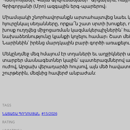
Գրիգորյանի (Մրո) ազգային երգ-պարերով։
Միամսյակի շնորհավորանքն արտահայտվեց նաեւ կա
հյուրընկալ սեղանները, որքա՜ն շատ սրտի խոսքեր,
խոսք ուղղվեց միջոցառման կազմակերպիչներին` հան
նախաձեռնությունը կյանքի կոչելու համար։ Շատ մ
Նարինեին՝ իրենց մարդկային բարի գործի առաքելու
Մեկընդմեջ մեզ հմայում էր տղաների եւ աղջիկների պ
տարբեր մասնագետներ կային՝ պատերազմներով անց
ուժով, Արցախ վերադարձի հույսով, այն մեծ հավատով
շուրթերին, մեզնից հավերժ անբաժան:
TAGS
ՆԱՏԱՇԱ ՊՈՂՈՍՅԱՆ
,
#15/2026
RATING