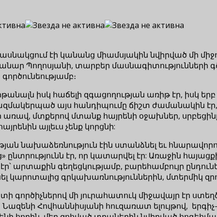
 մասնակցում էի կանանց միամսյակին նվիրված մի մ
նար Պողոսյանի, տարբեր մասնագիտությունների գ
 գործունեությամբ։
նալն իսկ հաճելի զգացողության առիթ էր, իսկ երբ նո
կազմակերպած այս հանդիպումը ճիշտ ժամանակին էր,
առավ, մտքերով մտանք հայրենի օջախներ, սրբեցինք 
յրենին այլեւս չենք կորցնի:
ան նախաձեռնություն էին ստանձնել եւ հնարավորութ
» ընտրությունն էր, որ կատարվել էր: Առաջին հայաց
էր՝ արտաքին գեղեցկությամբ, բարեհամբույր ընդուն
նել կարոտալից գրկախառնություններին, մտերմիկ զրո
ստի գործիչներով մի յուրահատուկ միջավայր էր ստե
Նազենի Հովհաննիսյանի հուզառատ ելույթով, երգիչ
նի հողին, մեր զոհված տղաներին նվիրված հոգեհմա,