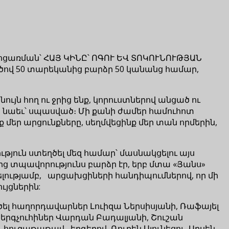
իջոցառման՝ ՀԱՅ ԿԻՆԸ՝ ՈԳՈՒ ԵՎ ՏՈԿՈՒՆՈՒԹՅԱՆ
ծով 50 տարեկանից բարձր 50 կանանց համար,
ւյն հող ու ջրից ենք, կորուստներով անցած ու
 նաեւ՝ սպասված։ Մի քանի ժամեր համուհոտ
մեր արցունքները, սեղմվեցինք մեր տան որմերին,
յուն ստեղծել մեզ համար՝ մասնակցելու այս
քից տպավորությունս բարձր էր, երբ մտա «Յանս»
ելությամբ, արցախցիների հանդիպումներով, որ մի
ւյցներին:
ղծել հաղորդավարներ Լուիզա Ներսիսյանի, Ռաֆայել
-երգչուհիներ Վարդան Բադալյանի, Շուշան
 հուզաթաթավ երգերով, Ռուբեն Սյունեցու, Արսեն