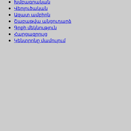
Խմբագրական
Վերլուծական
Ազատ ամբիոն
Շաբաթվա անցուդարձ
Գրքի մեկնություն
Հարցազրույց
Կենտրոնը մամուլում