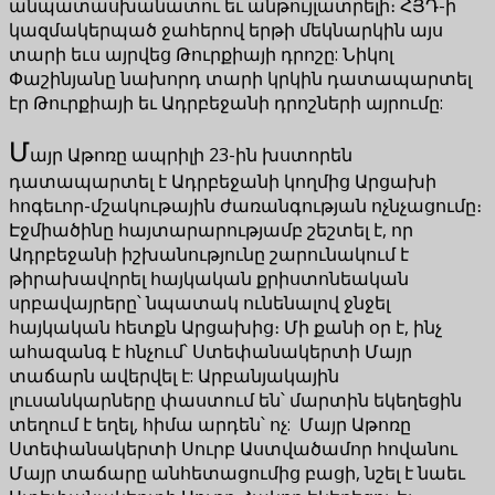
անպատասխանատու եւ անթույլատրելի։ ՀՅԴ-ի
կազմակերպած ջահերով երթի մեկնարկին այս
տարի եւս այրվեց Թուրքիայի դրոշը: Նիկոլ
Փաշինյանը նախորդ տարի կրկին դատապարտել
էր Թուրքիայի եւ Ադրբեջանի դրոշների այրումը:
Մ
այր Աթոռը ապրիլի 23-ին խստորեն
դատապարտել է Ադրբեջանի կողմից Արցախի
հոգեւոր-մշակութային ժառանգության ոչնչացումը։
Էջմիածինը հայտարարությամբ շեշտել է, որ
Ադրբեջանի իշխանությունը շարունակում է
թիրախավորել հայկական քրիստոնեական
սրբավայրերը՝ նպատակ ունենալով ջնջել
հայկական հետքն Արցախից։ Մի քանի օր է, ինչ
ահազանգ է հնչում՝ Ստեփանակերտի Մայր
տաճարն ավերվել է: Արբանյակային
լուսանկարները փաստում են՝ մարտին եկեղեցին
տեղում է եղել, հիմա արդեն՝ ոչ: Մայր Աթոռը
Ստեփանակերտի Սուրբ Աստվածամոր հովանու
Մայր տաճարը անհետացումից բացի, նշել է նաեւ