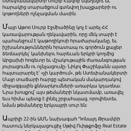
Ստեփանակերտի Սուրբ Հակոբ եկեղեցու եւ
հարակից տարածքում գտնվող խաչքարերի ու
կոթողների ոչնչացման մասին:
Մ
այր Աթոռ Սուրբ Էջմիածինը կոչ է արել ՀՀ
կառավարության ղեկավարին, որը մեկ տարի է
պահանջում է կաթողիկոսի հրաժարականը, եւ
իշխանություններին հրատապ ու գործուն քայլեր
ձեռնարկել՝ կանխելու հարեւան երկրի կողմից
Արցախի հոգեւոր եւ մշակութային ժառանգության
յուրացումն ու ոչնչացումը։ Նիկոլ Փաշինյանն այսօր
հայտարարել է՝ «չի կարծում», թե Ստեփանակերտի
Մայր տաճարի հարցը պետական մակարդակով
միջազգային քննարկումների առարկա կդառնա:
Նրա խոսքով՝ այս թեմաների նկատմամբ, առավել
եւս հիմա պետք է լինել շրջահայաց, որովհետեւ
նման թեմաները երկսայրի սուր են:
Ա
պրիլի 22-ին ԱՄՆ նախագահ Դոնալդ Թրամփի
հատուկ ներկայացուցիչ Սթիվ Ուիթքոֆը Real Estate