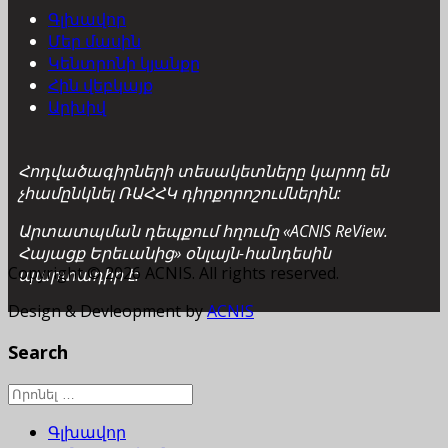
Գլխավոր
Մեր մասին
Կենտրոնի կյանքը
Հին վեբկայք
Արխիվ
Հոդվածագիրների տեսակետները կարող են
չհամընկնել ՌԱՀՀԿ դիրքորոշումներին:
Արտատպման դեպքում հղումը «ACNIS ReView.
Հայացք Երեւանից» օնլայն-հանդեսին
Copyright © 2026 ACNIS. All rights reserved.
պարտադիր է:
Design & Devleopment by
ACNIS
Search
Գլխավոր