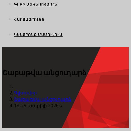
ԳՐՔԻ ՄԵԿՆՈՒԹՅՈՒՆ
ՀԱՐՑԱԶՐՈՒՅՑ
ԿԵՆՏՐՈՆԸ ՄԱՄՈՒԼՈՒՄ
Շաբաթվա անցուդարձ
Գլխավոր
Շաբաթվա անցուդարձ
18-25 ապրիլի 2026թ.