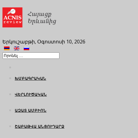
Երկուշաբթի, Օգոստոսի 10, 2026
ԽՄԲԱԳՐԱԿԱՆ
ՎԵՐԼՈՒԾԱԿԱՆ
ԱԶԱՏ ԱՄԲԻՈՆ
ՇԱԲԱԹՎԱ ԱՆՑՈՒԴԱՐՁ