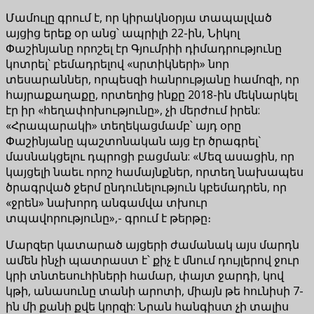
Մամուլը գրում է, որ կիրակնօրյա տապալված
այցից երեք օր անց՝ ապրիլի 22-ին, Նիկոլ
Փաշինյանը որոշել էր Գյումրիի դիմադրությունը
կոտրել՝ բեմադրելով «սրտիկների» նոր
տեսարաններ, որպեսզի հանրությանը համոզի, որ
հայրաքաղաքը, որտեղից ինքը 2018-ին մեկնարկել
էր իր «հեղափոխությունը», չի մերժում իրեն:
«Հրապարակի» տեղեկացմամբ՝ այդ օրը
Փաշինյանը պաշտոնական այց էր ծրագրել`
մասնակցելու դպրոցի բացման: «Մեզ ասացին, որ
կայցելի նաեւ որոշ համայնքներ, որտեղ նախապես
ծրագրված ջերմ ընդունելություն կբեմադրեն, որ
«ջրեն» նախորդ անգամվա տխուր
տպավորությունը»,- գրում է թերթը։
Մարզեր կատարած այցերի ժամանակ այս մարդն
ամեն ինչի պատրաստ է՝ քիչ է մնում դույլերով ջուր
կրի տնտեսուհիների համար, փայտ ջարդի, կով
կթի, անասունը տանի արոտի, միայն թե հունիսի 7-
ին մի քանի քվե կորզի: Նրան հանգիստ չի տալիս