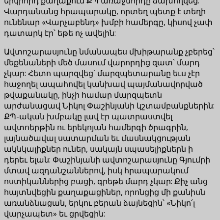
երկրորդ քաղաքում ՔՊ առաջնորդը ձախողվեց:
Վարդանանց հրապարակը, որտեղ պետք է տեղի
ունենար «Վարչաբենդ» խմբի համերգը, կիսով չափ
դատարկ էր՝ եթե ոչ ավելին:
Ավտոշարասյունը նմանապես մխիթարանք չբերեց՝
մեքենաների մեծ մասում վարորդից զատ՝ մարդ
չկար: Հետո պարզվեց՝ մարզպետարանը եւս չէր
հաջողել ապահովել կանխավ պայմանավորված
թվաքանակը, ինչի համար մարզպետն
արժանացավ Նիկոլ Փաշինյանի կշտամբանքներին:
ՔՊ-ական խմբակը լավ էր պատրաստվել
ավտոերթին ու երեկոյան համերգի ծրագրին,
լայնածավալ սատարման եւ մասնակցության
ակնկալիքներ ուներ, սակայն սպասելիքներն ի
դերեւ ելան: Փաշինյանի ավտոշարասյունը Գյումրի
մտավ ազդանշաններով, իսկ հրապարակում
ոստիկաններից բացի, գրեթե մարդ չկար: Քիչ անց
հայտնվեցին քաղաքացիներ, որոնցից մի քանիսն
առանձնացան, երկու բերան ձայնեցին՝ «Նիկո՛լ
վարչապետ» եւ ցրվեցին: