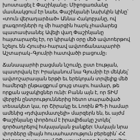
խոստացել է Փաշինյանը։ Միջոցառմանը
մասնակցում էր նաեւ Փաշինյանի նախկին կինը՝
«տուն վերադարձած» Աննա Հակոբյանը, ով
լրագրողների ոչ մի հարցին հարկ չհամարեց
պատասխանել: Ավելի վաղ Փաշինյանը
հայտարարել էր, որ կիրակի օրը մեծ ավտոերթով
նշելու են Հյուսիս-հարավ ավտոճանապարհի
Աշտարակ–Գյումրի հատվածի բացումը։
Ճանապարհի բացման նշումը, ըստ էության,
պատրվակ էր: Իրականում նա Գյումրի էր մեկնել՝
ավտոշարասյան երթի եւ երեկոյան տրվելիք մեծ
համերգի ընթացքում ցույց տալու համար, թե
որքան աջակիցներ ունի: Բանն այն է, որ ՏԻՄ
վերջին ընտրություններից հետո տարածված
տեսակետ կա, որ Շիրակը եւ Լոռին ՔՊ-ի համար
ամենից «դժվարմատչելի» մարզերն են, եւ այժմ
Փաշինյանը փորձում է իրավիճակը շտկել՝
գործադրելով հսկայական ջանքեր: Սակայն նրա
փորձերը միայն հուսահատություն բերեցին՝ ՀՀ