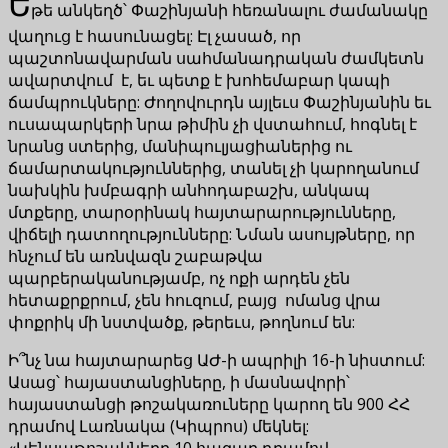
Ե
թե անկեղծ՝ Փաշինյանի հեռանալու ժամանակը
վաղուց է հասունացել: Էլ չասած, որ
պաշտոնավարման սահմանադրական ժամկետն
ավարտվում է, եւ պետք է խոհեմաբար կապի
ճամպրուկները: Ժողովուրդն այլեւս Փաշինյանին եւ
ուսապարկերի նրա թիմին չի վստահում, հոգնել է
նրանց ստերից, մանիպուլյացիաներից ու
ճամարտակություններից, տանել չի կարողանում
նախկին խմբագրի անհոդաբաշխ, անկապ
մտքերը, տարօրինակ հայտարարությունները,
վիճելի դատողությունները: Նման ասույթները, որ
հնչում են առնվազն շաբաթվա
պարբերականությամբ, ոչ ոքի արդեն չեն
հետաքրքրում, չեն հուզում, բայց ոմանց վրա
փոքրիկ մի նստվածք, թերեւս, թողնում են:
Ի՞նչ նա հայտարարեց ԱԺ-ի ապրիլի 16-ի նիստում:
Ասաց՝ հայաստանցիները, ի մասնավորի՝
հայաստանցի թոշակառուները կարող են 900 ՀՀ
դրամով Լառնակա (Կիպրոս) մեկնել:
«Կենսաթոշակները 10 հազար դրամով