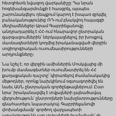
հետզհետե նվազող վարկանիշը: Դա նրան
հոգեխանգարմունքի է հասցրել, այսպես
շարունակվելու դեպքում կարող է իսպառ զրկվել
բանականությունից: ՌԴ-ում բնակվող հայազգի
մեդիամենեջեր Արամ Գաբրիելյանովը
անդրադարձել է ՀՀ-ում հնարավոր ընտրական
զարգացումներին՝ ներկայացնելով, իր խոսքով,
մասնագետների կողմից իրականացված վերջին
սոցիոլոգիական ուսումնասիրությունների
արդյունքները։
Նա նշել է, որ վերջին ամիսներին Մոսկվայից մի
խումբ մասնագետներ ուսումնասիրել են ՀՀ
քաղաքական դաշտը՝ կիրառելով ժամանակակից
մեթոդներ, որոնք նախկինում օգտագործվել են
նաեւ ԱՄՆ ընտրական գործընթացներում։ Ըստ
նրա՝ իրականացվել է տվյալների լայնածավալ
վերլուծություն՝ ընտրողների նախընտրությունները
գնահատելու նպատակով։ Գաբրիելյանովի
փոխանցմամբ՝ գործող վարչապետի
աջակցությունն այդ տվյալների համաձայն՝ չի