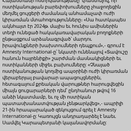
Հայաստանի ոստիկանությանը՝ փաստելով, որ
ոստիկանության բարեփոխումները չհաջողեցին
մեղմել ցույցերի ժամանակ անհամաչափ ուժի
կիրառման մտահոգությունները։ «Սա հատկապես
ակնհայտ էր 2024թ. մայիս եւ հունիս ամիսներին
տեղի ունեցած հակակառավարական բողոքների
ընթացքում արձանագրված՝ մարդու
իրավունքների խախտումների դեպքում»,- գրում է
Amnesty International-ը՝ նկատի ունենալով «Տավուշը
հանուն հայրենիքի» շարժման մասնակիցների եւ
ոստիկանների միջեւ բախումները: «Չնայած
ոստիկանության կողմից ապօրինի ուժի կիրառման
վերաբերյալ բավարար ապացույցներին,
հետագայում քրեական վարույթներ հարուցվեցին
միայն ցուցարարների դեմ՝ ընդհանուր թվով 16
անձի նկատմամբ, եւ ոչ մի ոստիկան
պատասխանատվության չենթարկվեց»,- ապրիլի
21-ին հրապարակած զեկույցում գրել է Amnesty
International-ը: Կառույցն անդրադարձել է նաեւ
Սամվել Կարապետյանի կալանավորմանը: