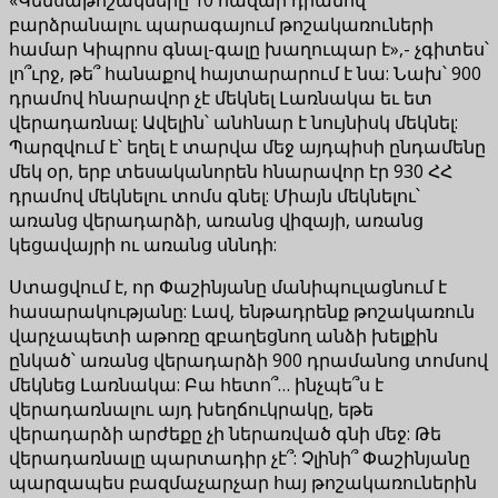
բարձրանալու պարագայում թոշակառուների
համար Կիպրոս գնալ-գալը խաղուպար է»,- չգիտես՝
լո՞ւրջ, թե՞ հանաքով հայտարարում է նա: Նախ՝ 900
դրամով հնարավոր չէ մեկնել Լառնակա եւ ետ
վերադառնալ: Ավելին՝ անհնար է նույնիսկ մեկնել:
Պարզվում է՝ եղել է տարվա մեջ այդպիսի ընդամենը
մեկ օր, երբ տեսականորեն հնարավոր էր 930 ՀՀ
դրամով մեկնելու տոմս գնել: Միայն մեկնելու՝
առանց վերադարձի, առանց վիզայի, առանց
կեցավայրի ու առանց սննդի:
Ստացվում է, որ Փաշինյանը մանիպուլացնում է
հասարակությանը: Լավ, ենթադրենք թոշակառուն
վարչապետի աթոռը զբաղեցնող անձի խելքին
ընկած՝ առանց վերադարձի 900 դրամանոց տոմսով
մեկնեց Լառնակա: Բա հետո՞… ինչպե՞ս է
վերադառնալու այդ խեղճուկրակը, եթե
վերադարձի արժեքը չի ներառված գնի մեջ: Թե
վերադառնալը պարտադիր չէ՞: Չլինի՞ Փաշինյանը
պարզապես բազմաչարչար հայ թոշակառուներին