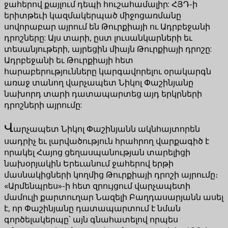
ջահերով քայլում դեպի հուշահամալիր: ՀՅԴ-ի
երիտթեւի կազմակերպած միջոցառմանը
սովորաբար այրում են Թուրքիայի ու Ադրբեջանի
դրոշները: Այս տարի, ըստ լուսանկարների եւ
տեսանյութերի, այրեցին միայն Թուրքիայի դրոշը:
Ադրբեջանի եւ Թուրքիայի հետ
հարաբերությունները կարգավորելու օրակարգն
առաջ տանող վարչապետ Նիկոլ Փաշինյանը
նախորդ տարի դատապարտեց այդ երկրների
դրոշների այրումը:
Վ
արչապետ Նիկոլ Փաշինյանն ակնհայտորեն
սադրիչ եւ լարվածություն հրահրող վարքագիծ է
որակել Հայոց ցեղասպանության տարելիցի
նախօրյակին Երեւանում ջահերով երթի
մասնակիցների կողմից Թուրքիայի դրոշի այրումը։
«Արմենպրես»-ի հետ զրույցում վարչապետի
մամուլի քարտուղար Նազելի Բաղդասարյանն ասել
է, որ Փաշինյանը դատապարտում է նման
գործելակերպը՝ այն գնահատելով որպես