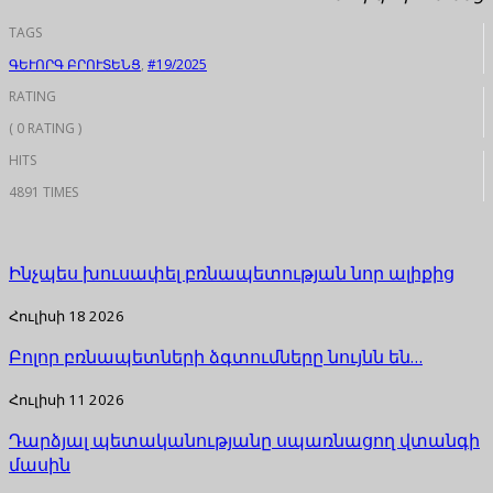
TAGS
ԳԵՒՈՐԳ ԲՐՈՒՏԵՆՑ
,
#19/2025
RATING
( 0 RATING )
HITS
4891 TIMES
Ինչպես խուսափել բռնապետության նոր ալիքից
Հուլիսի 18 2026
Բոլոր բռնապետների ձգտումները նույնն են…
Հուլիսի 11 2026
Դարձյալ պետականությանը սպառնացող վտանգի
մասին