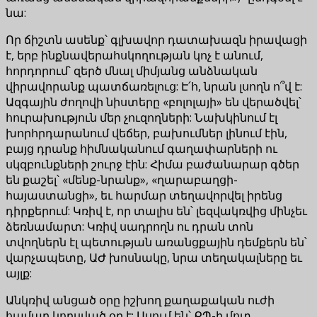
նա:
Որ ճիշտն ասենք՝ գլխավոր դատախազն իրավացի
է, երբ ինքնավերահսկողության կոչ է անում,
հորդորում՝ զերծ մնալ միմյանց անձնական
վիրավորանք պատճառելուց: Է՛հ, նրան լսողն ո՞վ է:
Ազգային ժողովի նիստերը «բոլոլայի» են վերածվել՝
հուրախություն մեր չուզողների: Նախկինում էլ
խորհրդարանում վեճեր, բախումներ լինում էին,
բայց դրանք հիմնականում գաղափարների ու
սկզբունքների շուրջ էին: Հիմա բաժանարար գծեր
են քաշել՝ «մենք-նրանք», «ղարաբաղցի-
հայաստանցի», եւ հարմար տեղավորվել իրենց
դիրքերում: Կռիվ է, որ տալիս են՝ լեզվակռվից մինչեւ
ձեռնամարտ: Կռիվ սադրողն ու դրան տոն
տվողներն էլ պետության առանցքային դեմքերն են՝
վարչապետը, ԱԺ խոսնակը, նրա տեղակալները եւ
այլք:
Անկռիվ անցած օրը իշխող քաղաքական ուժի
համար կորսված օր է: Ասում են՝ ՔՊ-ի մոտ