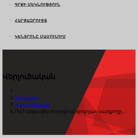
ԳՐՔԻ ՄԵԿՆՈՒԹՅՈՒՆ
ՀԱՐՑԱԶՐՈՒՅՑ
ԿԵՆՏՐՈՆԸ ՄԱՄՈՒԼՈՒՄ
Վերլուծական
Գլխավոր
Վերլուծական
Ով է Ազգային ժողովում «բոլոլա» սարքողը…