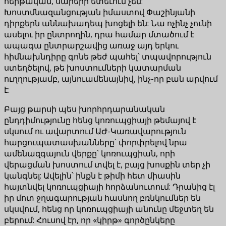
հերթական, սարերի ետեւում չեն:
Խոստմնազանցության իմաստով Փաշինյանի
դիրքերն աննախադեպ խոցելի են: Նա ոչինչ չունի
ասելու իր ընտրողին, դրա համար մտածում է
ապագա ընտրարշավից առաջ այդ երկու
հիմնախնդիրը գոնե թեժ պահել՝ տպավորություն
ստեղծելով, թե խոստումների կատարման
ուղղությամբ, այնուամենայնիվ, ինչ-որ բան արվում
է:
Բայց թարսի պես խորհրդարանական
ընդդիմությունը հենց կոռուպցիայի թեմայով է
սկսում ու ավարտում ԱԺ-Կառավարություն
հարցուպատասխանները՝ փորփրելով նրա
ամենազգայուն վերքը՝ կոռուպցիան, որի
վերացման խոստում տվել է, բայց խոսքին տեր չի
կանգնել: Ավելին՝ ինքն է թիմի հետ միասին
հայտնվել կոռուպցիայի հորձանուտում: Դրանից էլ
իր մոտ ջղագարության հասնող բռնկումներ են
սկսվում, հենց որ կոռուպցիայի անունը մեջտեղ են
բերում: Հուսով էր, որ «կիրթ» գործընկերը