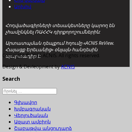
Արխիվ
Հոդվածագիրների տեսակետները կարող են
չհամընկնել ՌԱՀՀԿ դիրքորոշումներին:
Արտատպման դեպքում հղումը «ACNIS ReView.
Հայացք Երեւանից» օնլայն-հանդեսին
Copyright © 2026 ACNIS. All rights reserved.
պարտադիր է:
Design & Devleopment by
ACNIS
Search
Գլխավոր
Խմբագրական
Վերլուծական
Ազատ ամբիոն
Շաբաթվա անցուդարձ