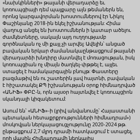
«նախկինների» թալանի վերադարձը եւ
կոռուպցիայի դեմ պայքարը այն թեմաներն են,
որոնց կարգավորման խոստումներով էր Նիկոլ
Փաշինյանը 2018-ին եկել իշխանության: Հիմա
վաղուց անցել են խոստումներն ի կատար ածելու
ժամկետները, սակայն այդ ուղղությամբ
գործնական ոչ մի քայլ չի արվել: Ավելին՝ անցած
բավական երկար ժամանակաընթացքում թալանի
վերադարձի խնդիրը մատնվել է մոռացության, իսկ
կոռուպցիան ոչ միայն ծաղկել-փթթել է, այլեւ
ստացել է համակարգային բնույթ: Փաստերը
բազմաթիվ են ու շատերին լավ հայտնի, բավական
է հիշատակել ՔՊ իշխանության օրոք հիմնադրված
«ԱՆԻՖ» ՓԲԸ-ն, որն այսօր հայտնվել է կոռուպցիոն
սկանդալի կիզակետում:
Ասում են՝ «ԱՆԻՖ»-ի (լրիվ անվանումը՝ Հայաստանի
պետական հետաքրքրությունների հիմնադրամ»)
մոսկովյան ներկայացուցչությունը 2020-2024 թթ.
ընթացքում 2,7 մլրդ դրամի հատկացում է ստացել,
որի մասին Հիմնադրամի ներկայիս