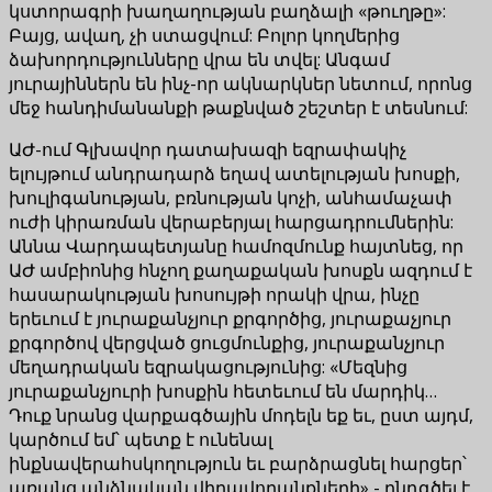
կստորագրի խաղաղության բաղձալի «թուղթը»:
Բայց, ավաղ, չի ստացվում: Բոլոր կողմերից
ձախորդությունները վրա են տվել: Անգամ
յուրայիններն են ինչ-որ ակնարկներ նետում, որոնց
մեջ հանդիմանանքի թաքնված շեշտեր է տեսնում:
ԱԺ-ում Գլխավոր դատախազի եզրափակիչ
ելույթում անդրադարձ եղավ ատելության խոսքի,
խուլիգանության, բռնության կոչի, անհամաչափ
ուժի կիրառման վերաբերյալ հարցադրումներին:
Աննա Վարդապետյանը համոզմունք հայտնեց, որ
ԱԺ ամբիոնից հնչող քաղաքական խոսքն ազդում է
հասարակության խոսույթի որակի վրա, ինչը
երեւում է յուրաքանչյուր քրգործից, յուրաքաչյուր
քրգործով վերցված ցուցմունքից, յուրաքանչյուր
մեղադրական եզրակացությունից: «Մեզնից
յուրաքանչյուրի խոսքին հետեւում են մարդիկ…
Դուք նրանց վարքագծային մոդելն եք եւ, ըստ այդմ,
կարծում եմ՝ պետք է ունենալ
ինքնավերահսկողություն եւ բարձրացնել հարցեր՝
առանց անձնական վիրավորանքների»,- ընդգծել է