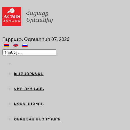
Ուրբաթ, Օգոստոսի 07, 2026
ԽՄԲԱԳՐԱԿԱՆ
ՎԵՐԼՈՒԾԱԿԱՆ
ԱԶԱՏ ԱՄԲԻՈՆ
ՇԱԲԱԹՎԱ ԱՆՑՈՒԴԱՐՁ