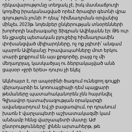
ղեկավարությունը տեղյակ չէ, իսկ մասնաճյուղի
կողմից իրականացված որեւէ ծրագիր գետնի վրա
գոյություն չունի: Ի դեպ՝ հիմնադրման օրվանից
մինչեւ 2023թ. նոյեմբեր ընկերության տնօրենների
խորհրդի նախագահը Տիգրան Ավինյանն էր: Թե ուր
են չքացել պետական բյուջեից հիմնադրամին
փոխանցված միլիարդները, ոչ ոք չգիտի՝ անգամ
պարոն Ավինյանը: Իրավապահները մոտ երկու
տարի քրքրում են այս քրգործը, բայց ոչ մի
մեղադրյալ, կասկածյալ ու ձերբակալված անձ
ցայսօր «ջրի երես» դուրս չի եկել:
Ակնհայտ է, որ ապօրինի ծագում ունեցող գույքի
վերադարձի եւ կոռուպցիայի դեմ պայքարի
թեմաները պատահականորեն չեն հայտնվել
Գլխավոր դատախազության օրակարգի
ավանգարդում: Եվ չի բացառվում, որ դրանում
խառն է վարչապետի աշխատակազմի կամ
անձամբ հենց վարչապետի մատը: ԱԺ
ընտրությունները՝ լինեն արտահերթ, թե